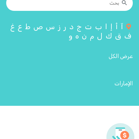
آ
أ
إ
ا
ب
ت
ج
د
ر
ز
س
ص
ط
ع
غ
ف
ق
ك
ل
م
ن
ه
و
عرض الكل
الإمارات