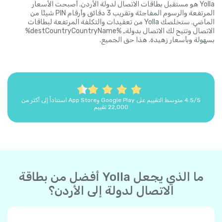
Yolla هو مستقبل بطاقات الاتصال لدولة الأردن. أصبحت الأسعار
المرتفعة والرسوم المفاجئة وتقريب 3 دقائق وأرقام PIN شيئًا من
الماضي. ستخلصك Yolla من تعقيدات والتكلفة المرتفعة لبطاقات
الاتصال وتتيح لك الاتصال بدولةـ %destCountryCountryName%
بسهولة وبأسعار زهيدة. هذا حق الجميع.
4.5/5 متوسط التقييم على Google Play وApp Store استناداً إلى أكثر من
22,000 تقييم
ما الذي يجعل Yolla أفضل من بطاقة
الاتصال لدولة إلى الأردن؟