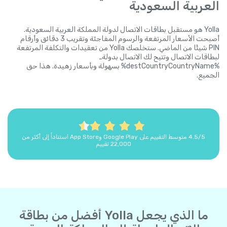
العربية السعودية
Yolla هو مستقبل بطاقات الاتصال لدولة المملكة العربية السعودية.
أصبحت الأسعار المرتفعة والرسوم المفاجئة وتقريب 3 دقائق وأرقام
PIN شيئًا من الماضي. ستخلصك Yolla من تعقيدات والتكلفة المرتفعة
لبطاقات الاتصال وتتيح لك الاتصال بدولةـ
%destCountryCountryName% بسهولة وبأسعار زهيدة. هذا حق
الجميع.
4.5/5 متوسط التقييم على Google Play وApp Store استناداً إلى أكثر من
22,000 تقييم
ما الذي يجعل Yolla أفضل من بطاقة