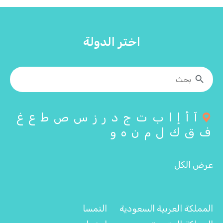
اختر الدولة
آ
أ
إ
ا
ب
ت
ج
د
ر
ز
س
ص
ط
ع
غ
ف
ق
ك
ل
م
ن
ه
و
عرض الكل
المملكة العربية السعودية
النمسا