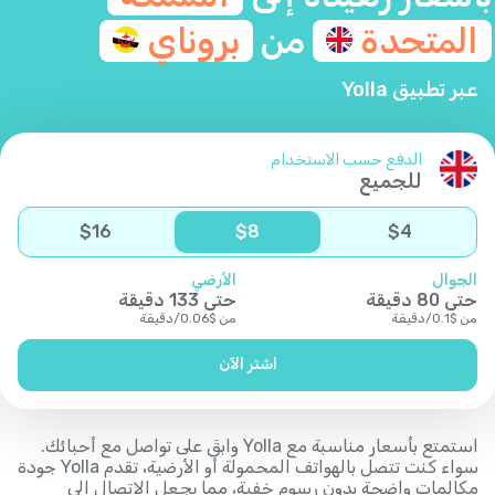
المتحدة
من
بروناي
عبر تطبيق Yolla
الدفع حسب الاستخدام
للجميع
$
16
$
8
$
4
الجوال
الأرضي
حتى
80
دقيقة
حتى
133
دقيقة
من
$
0.1
/
دقيقة
من
$
0.06
/
دقيقة
اشتر الآن
استمتع بأسعار مناسبة مع Yolla وابقَ على تواصل مع أحبائك.
سواء كنت تتصل بالهواتف المحمولة أو الأرضية، تقدم Yolla جودة
مكالمات واضحة بدون رسوم خفية، مما يجعل الاتصال إلى