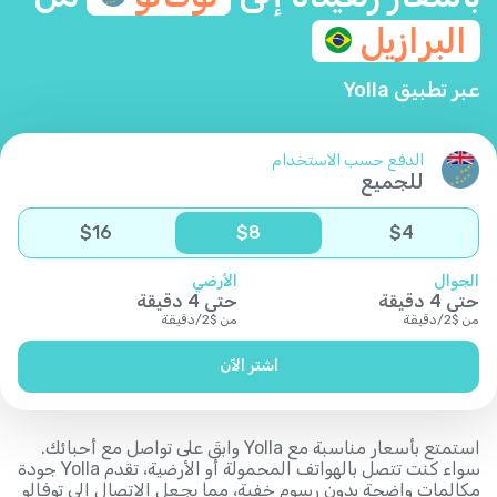
البرازيل
عبر تطبيق Yolla
الدفع حسب الاستخدام
للجميع
$
16
$
8
$
4
الجوال
الأرضي
حتى
4
دقيقة
حتى
4
دقيقة
من
$
2
/
دقيقة
من
$
2
/
دقيقة
اشتر الآن
استمتع بأسعار مناسبة مع Yolla وابقَ على تواصل مع أحبائك.
سواء كنت تتصل بالهواتف المحمولة أو الأرضية، تقدم Yolla جودة
مكالمات واضحة بدون رسوم خفية، مما يجعل الاتصال إلى توفالو