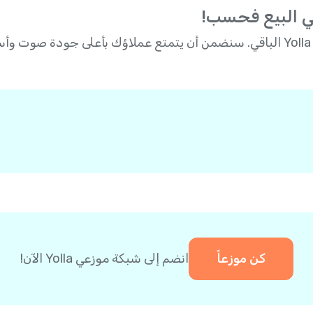
 البيع فحسب!
فقط قم ببيع Yolla، وستتولى Yolla الباقي. سنضمن أن يتمتع عملاؤك بأعل
كن موزعاً
انضم إلى شبكة موزعي Yolla الآن!