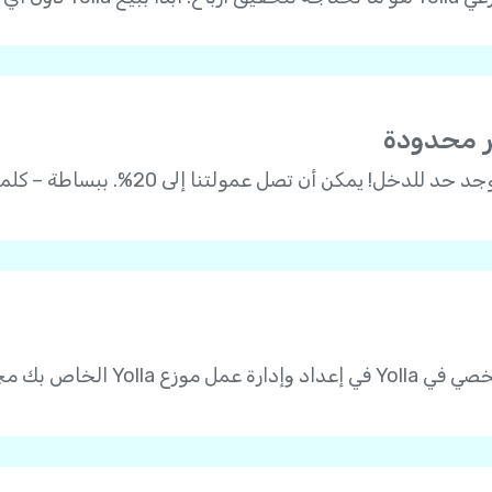
ير محدودة
مجاناً ودون رسوم شهرية!