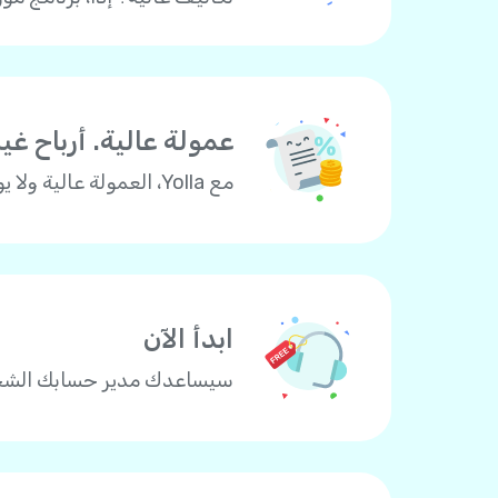
عمولة عالية. أرباح غ
مع Yolla، العمولة عالية ولا يوجد حد للدخل! يمكن أن تصل عمولتنا إلى 20%. ببساطة – كلما بعت أكثر، زادت عمولتك وزادت أرباحك!
ابدأ الآن
سيساعدك مدير حسابك الشخصي في Yolla في إعداد وإدارة عمل موزع Yolla الخاص بك 