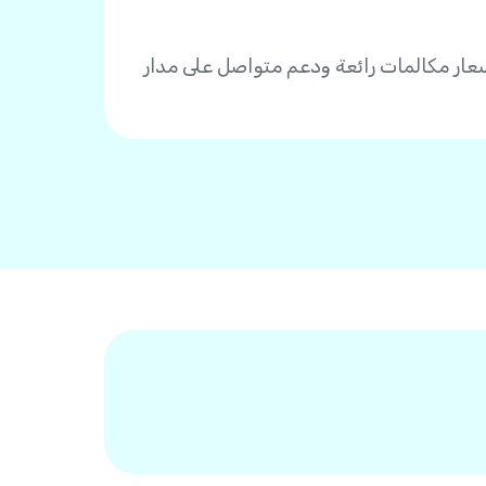
ى جودة صوت وأسعار مكالمات رائعة ودعم متواصل على مدار