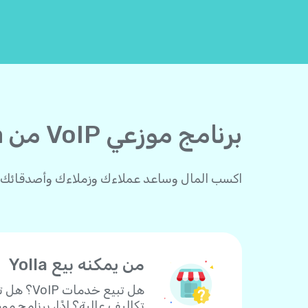
برنامج موزعي VoIP من Yolla للأفراد والشركات
اكسب المال وساعد عملاءك وزملاءك وأصدقائك على إجراء مكالمات دولية مع la
من يمكنه بيع Yolla
هل تبيع
تكاليف عالية؟ إذًا، برنامج موزعي Yolla هو ما تحتاجه لتحقيق أرباح! ابدأ ببيع Yolla دون أي