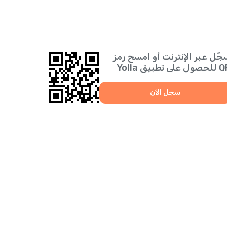
جّل عبر الإنترنت أو امسح رمز
 على تطبيق Yolla
سجل الآن