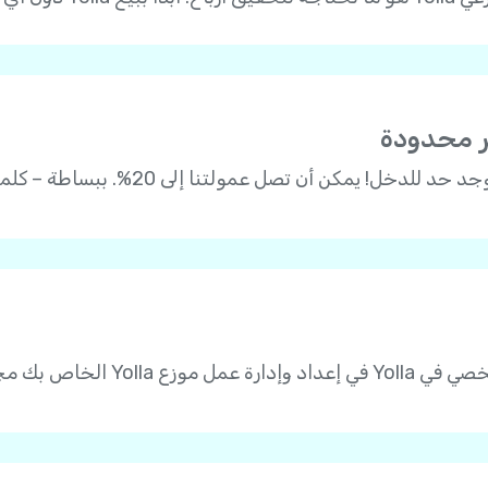
ير محدودة
مجاناً ودون رسوم شهرية!