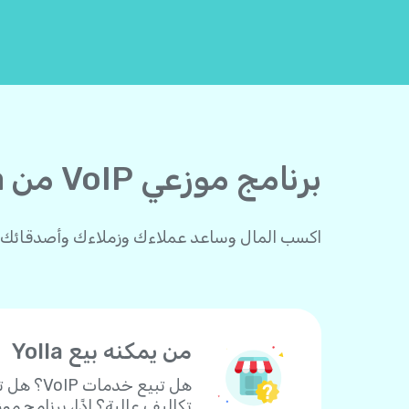
برنامج موزعي VoIP من Yolla للأفراد والشركات
اكسب المال وساعد عملاءك وزملاءك وأصدقائك على إجراء مكالمات دولية مع la
من يمكنه بيع Yolla
هل تبيع
تكاليف عالية؟ إذًا، برنامج موزعي Yolla هو ما تحتاجه لتحقيق أرباح! ابدأ ببيع Yolla دون أي