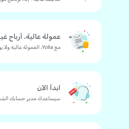
عمولة عالية. أرباح غ
مع Yolla، العمولة عالية ولا يوجد حد للدخل! يمكن أن تصل عمولتنا إلى 20%. ببساطة – كلما بعت أكثر، زادت عمولتك وزادت أرباحك!
ابدأ الآن
سيساعدك مدير حسابك الشخصي في Yolla في إعداد وإدارة عمل موزع Yolla الخاص بك 