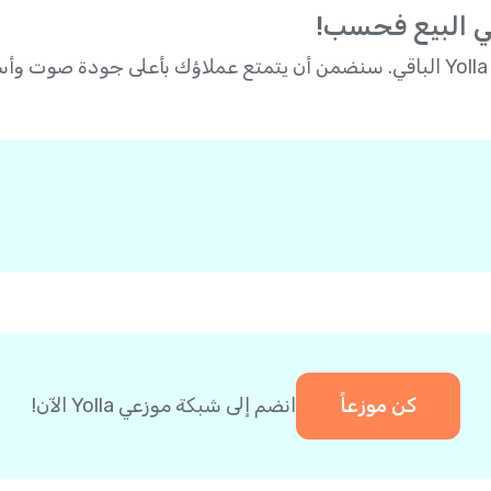
 البيع فحسب!
فقط قم ببيع Yolla، وستتولى Yolla الباقي. سنضمن أن يتمتع عملاؤك بأعل
كن موزعاً
انضم إلى شبكة موزعي Yolla الآن!