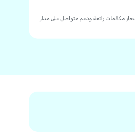
ى جودة صوت وأسعار مكالمات رائعة ودعم متواصل على مدار