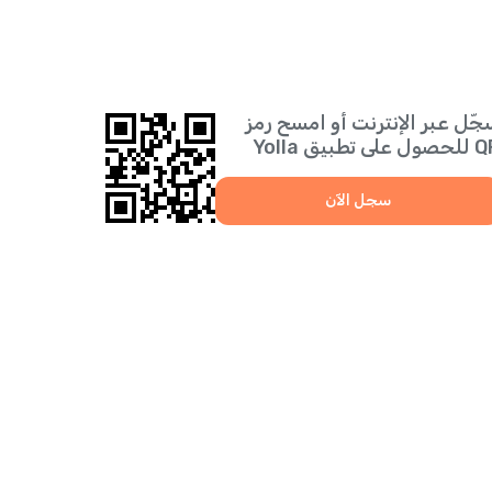
جّل عبر الإنترنت أو امسح رمز
 على تطبيق Yolla
سجل الآن