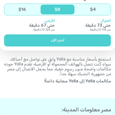
$
16
$
8
$
4
الجوال
الأرضي
حتى
73
دقيقة
حتى
67
دقيقة
من
$
0.11
/
دقيقة
من
$
0.12
/
دقيقة
اشتر الآن
استمتع بأسعار مناسبة مع Yolla وابقَ على تواصل مع أحبائك.
سواء كنت تتصل بالهواتف المحمولة أو الأرضية، تقدم Yolla جودة
مكالمات واضحة بدون رسوم خفية، مما يجعل الاتصال إلى مصر
من جمهورية التشيك سهلاً جداً.
مكالمات Yolla إلى Yolla مجانية دائماً!
مصر معلومات المدينة: