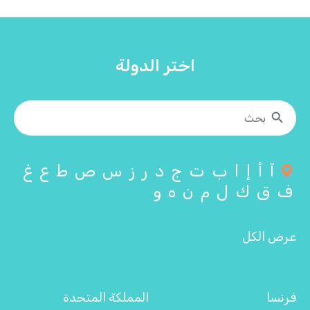
اختر الدولة
آ
أ
إ
ا
ب
ت
ج
د
ر
ز
س
ص
ط
ع
غ
ف
ق
ك
ل
م
ن
ه
و
عرض الكل
فرنسا
المملكة المتحدة