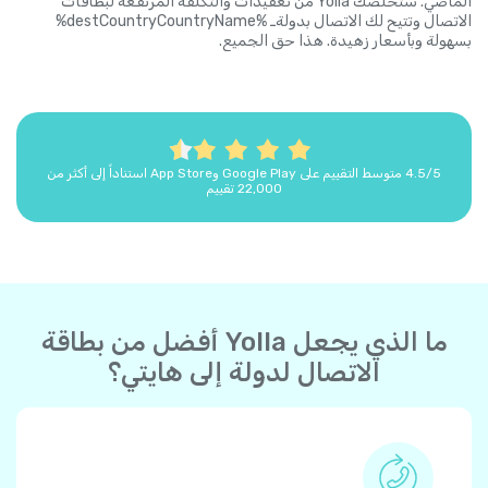
الماضي. ستخلصك Yolla من تعقيدات والتكلفة المرتفعة لبطاقات
الاتصال وتتيح لك الاتصال بدولةـ %destCountryCountryName%
بسهولة وبأسعار زهيدة. هذا حق الجميع.
4.5/5 متوسط التقييم على Google Play وApp Store استناداً إلى أكثر من
22,000 تقييم
ما الذي يجعل Yolla أفضل من بطاقة
الاتصال لدولة إلى هايتي؟