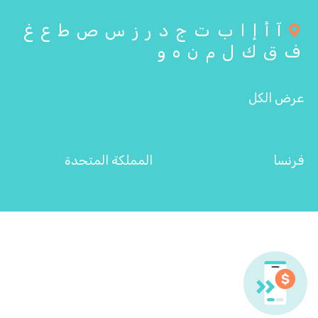
آ
أ
إ
ا
ب
ت
ج
د
ر
ز
س
ص
ط
ع
غ
ف
ق
ك
ل
م
ن
ه
و
عرض الكل
فرنسا
المملكة المتحدة