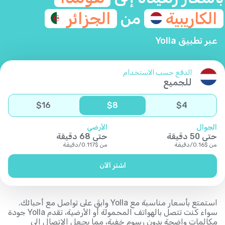
الكاريبية
من
الجزائر
عبر تطبيق Yolla
الدفع حسب الاستخدام
للجميع
$
16
$
8
$
4
الجوال
الأرضي
حتى
50
دقيقة
حتى
68
دقيقة
من
$
0.16
/
دقيقة
من
$
0.117
/
دقيقة
اشتر الآن
استمتع بأسعار مناسبة مع Yolla وابقَ على تواصل مع أحبائك.
سواء كنت تتصل بالهواتف المحمولة أو الأرضية، تقدم Yolla جودة
مكالمات واضحة بدون رسوم خفية، مما يجعل الاتصال إلى