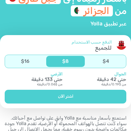
من
الجزائر
عبر تطبيق Yolla
الدفع حسب الاستخدام
للجميع
$
16
$
8
$
4
الجوال
الأرضي
حتى
42
دقيقة
حتى
133
دقيقة
من
$
0.19
/
دقيقة
من
$
0.06
/
دقيقة
اشتر الآن
استمتع بأسعار مناسبة مع Yolla وابقَ على تواصل مع أحبائك.
سواء كنت تتصل بالهواتف المحمولة أو الأرضية، تقدم Yolla جودة
مكالمات واضحة بدون رسوم خفية، مما يجعل الاتصال إلى جبل