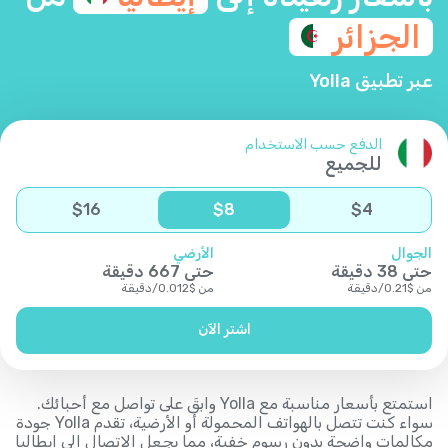
الجزائر
عبر تطبيق Yolla
الدفع حسب الاستخدام
للجميع
$
16
$
8
$
4
الجوال
الأرضي
حتى
38
دقيقة
حتى
667
دقيقة
من
$
0.21
/
دقيقة
من
$
0.012
/
دقيقة
اشتر الآن
استمتع بأسعار مناسبة مع Yolla وابقَ على تواصل مع أحبائك.
سواء كنت تتصل بالهواتف المحمولة أو الأرضية، تقدم Yolla جودة
مكالمات واضحة بدون رسوم خفية، مما يجعل الاتصال إلى إيطاليا