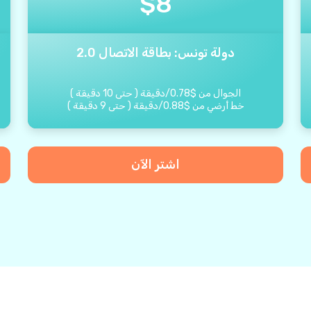
$
8
دولة تونس: بطاقة الاتصال 2.0
الجوال من
$
0.78
/
دقيقة
(
حتى
10
دقيقة
)
خط أرضي من
$
0.88
/
دقيقة
(
حتى
9
دقيقة
)
اشتر الآن