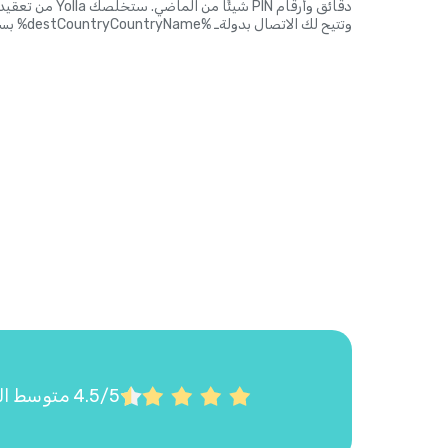
دقائق وأرقام PIN شي
وتتيح لك الاتصال بدولةـ %destCountryCountryName% بسهولة وبأسعار زهيدة. هذا حق الجميع.
4.5/5 متوسط التقييم على Google Play وApp Store استناداً إلى أكثر من 22,000 تقييم