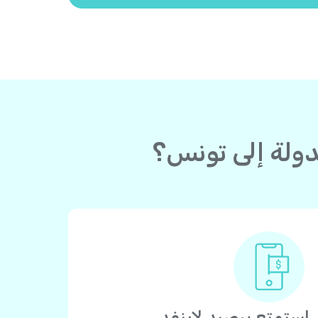
استمتع برصيد لاينفد