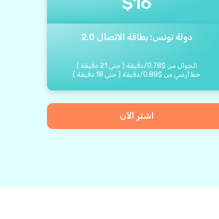
$
16
دولة تونس: بطاقة الاتصال 2.0
الجوال من
$
0.78
/
دقيقة
(
حتى
21
دقيقة
)
خط أرضي من
$
0.88
/
دقيقة
(
حتى
18
دقيقة
)
اشتر الآن