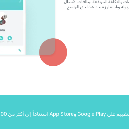
ئًا من الماضي. ستخلصك Yolla من تعقيدات والتكلفة المرتفعة لبطاقات الاتصال