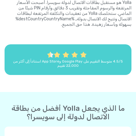
Yolla هو مستقبل بطاقات الاتصال لدولة سويسرا. أصبحت الأسعار
المرتفعة والرسوم المفاجئة وتقريب 3 دقائق وأرقام PIN شيئًا من
الماضي. ستخلصك Yolla من تعقيدات والتكلفة المرتفعة لبطاقات
الاتصال وتتيح لك الاتصال بدولةـ %destCountryCountryName%
بسهولة وبأسعار زهيدة. هذا حق الجميع.
4.5/5 متوسط التقييم على Google Play وApp Store استناداً إلى أكثر من
22,000 تقييم
ما الذي يجعل Yolla أفضل من بطاقة
الاتصال لدولة إلى سويسرا؟