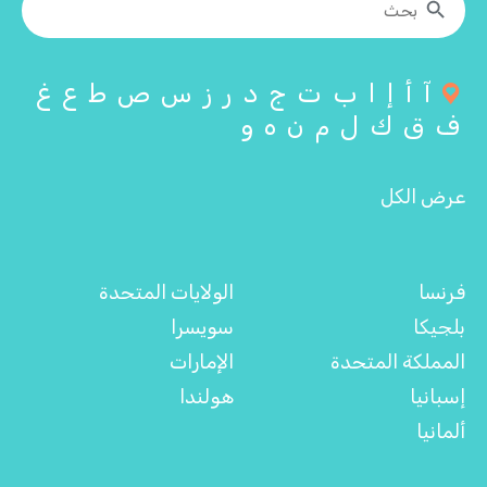
آ
أ
إ
ا
ب
ت
ج
د
ر
ز
س
ص
ط
ع
غ
ف
ق
ك
ل
م
ن
ه
و
عرض الكل
فرنسا
الولايات المتحدة
بلجيكا
سويسرا
المملكة المتحدة
الإمارات
إسبانيا
هولندا
ألمانيا