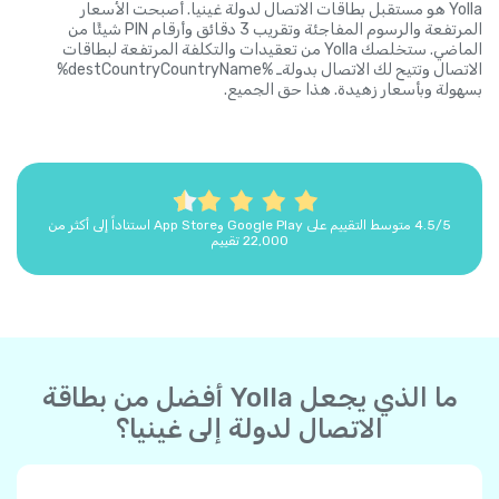
Yolla هو مستقبل بطاقات الاتصال لدولة غينيا. أصبحت الأسعار
المرتفعة والرسوم المفاجئة وتقريب 3 دقائق وأرقام PIN شيئًا من
الماضي. ستخلصك Yolla من تعقيدات والتكلفة المرتفعة لبطاقات
الاتصال وتتيح لك الاتصال بدولةـ %destCountryCountryName%
بسهولة وبأسعار زهيدة. هذا حق الجميع.
4.5/5 متوسط التقييم على Google Play وApp Store استناداً إلى أكثر من
22,000 تقييم
ما الذي يجعل Yolla أفضل من بطاقة
الاتصال لدولة إلى غينيا؟