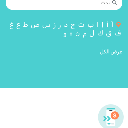
آ
أ
إ
ا
ب
ت
ج
د
ر
ز
س
ص
ط
ع
غ
ف
ق
ك
ل
م
ن
ه
و
عرض الكل