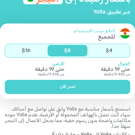
عبر تطبيق Yolla
الدفع حسب الاستخدام
للجميع
$
16
$
8
$
4
الجوال
الأرضي
حتى
19
دقيقة
حتى
19
دقيقة
من
$
0.42
/
دقيقة
من
$
0.43
/
دقيقة
اشتر الآن
استمتع بأسعار مناسبة مع Yolla وابقَ على تواصل مع أحبائك.
سواء كنت تتصل بالهواتف المحمولة أو الأرضية، تقدم Yolla جودة
مكالمات واضحة بدون رسوم خفية، مما يجعل الاتصال إلى النيجر
سهلاً جداً.
مكالمات Yolla إلى Yolla مجانية دائماً!