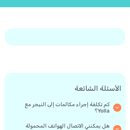
الأسئلة الشائعة
كم تكلفة إجراء مكالمات إلى النيجر مع
Yolla؟
تقدم Yolla أسعارًا مناسبة للمكالمات حسب الدقيقة
إلى النيجر. يمكنك ببساطة التحقق من أحدث الأسعار
هل يمكنني الاتصال الهواتف المحمولة
في التطبيق - بدون رسوم خفية أو مفاجآت.