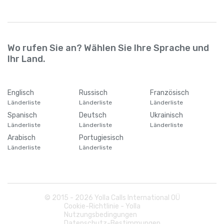
Wo rufen Sie an? Wählen Sie Ihre Sprache und
Ihr Land.
Englisch
Russisch
Französisch
Länderliste
Länderliste
Länderliste
Spanisch
Deutsch
Ukrainisch
Länderliste
Länderliste
Länderliste
Arabisch
Portugiesisch
Länderliste
Länderliste
© 2015 -
2026
Yolla Calls International OÜ
Cookie-Richtlinie - Yolla
Nutzungsbedingungen
Datenschutz-Bestimmungen