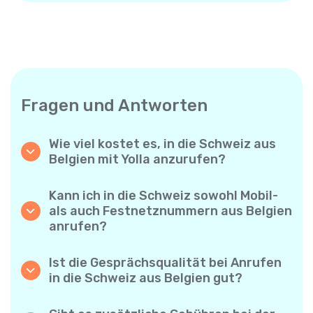
Fragen und Antworten
Wie viel kostet es, in die Schweiz aus
Belgien mit Yolla anzurufen?
Yolla bietet günstige Minutenpreise für
Anrufe in die Schweiz. Prüfen Sie einfach die
Kann ich in die Schweiz sowohl Mobil-
aktuellen Tarife in der App – keine
als auch Festnetznummern aus Belgien
versteckten Gebühren, keine
anrufen?
Überraschungen.
Ja! Mit Yolla können Sie ganz einfach
Mobiltelefone und Festnetzanschlüsse in die
Ist die Gesprächsqualität bei Anrufen
Schweiz anrufen.
in die Schweiz aus Belgien gut?
Auf jeden Fall. Yolla bietet eine klare und
zuverlässige Sprachqualität – Ihre Gespräche