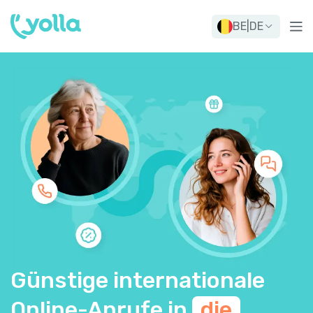
BE
|
DE
Günstige internationale
Online-Anrufe in
die