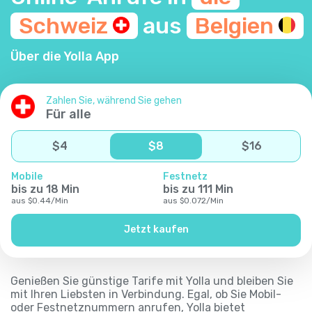
Schweiz
aus
Belgien
Über die Yolla App
Zahlen Sie, während Sie gehen
Für alle
$
4
$
8
$
16
Mobile
Festnetz
bis zu
18
Min
bis zu
111
Min
aus
$
0.44
/
Min
aus
$
0.072
/
Min
Jetzt kaufen
Genießen Sie günstige Tarife mit Yolla und bleiben Sie
mit Ihren Liebsten in Verbindung. Egal, ob Sie Mobil-
oder Festnetznummern anrufen, Yolla bietet