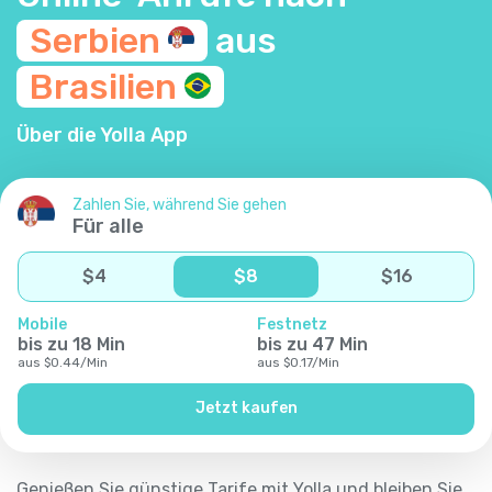
Serbien
aus
Brasilien
Über die Yolla App
Zahlen Sie, während Sie gehen
Für alle
$
4
$
8
$
16
Mobile
Festnetz
bis zu
18
Min
bis zu
47
Min
aus
$
0.44
/
Min
aus
$
0.17
/
Min
Jetzt kaufen
Genießen Sie günstige Tarife mit Yolla und bleiben Sie