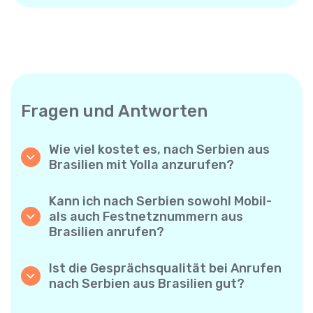
Fragen und Antworten
Wie viel kostet es, nach Serbien aus
Brasilien mit Yolla anzurufen?
Yolla bietet günstige Minutenpreise für
Anrufe nach Serbien. Prüfen Sie einfach die
Kann ich nach Serbien sowohl Mobil-
aktuellen Tarife in der App – keine
als auch Festnetznummern aus
versteckten Gebühren, keine
Brasilien anrufen?
Überraschungen.
Ja! Mit Yolla können Sie ganz einfach
Mobiltelefone und Festnetzanschlüsse nach
Ist die Gesprächsqualität bei Anrufen
Serbien anrufen.
nach Serbien aus Brasilien gut?
Auf jeden Fall. Yolla bietet eine klare und
zuverlässige Sprachqualität – Ihre Gespräche