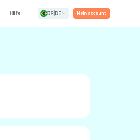
BR
|
DE
g
Hilfe
Mein account
rn oder Premium-Qualitäts
t zu tätigen. Zu niedrigen
/LTE, oder 5G anstatt das
r. Sie wissen das Sie es sind