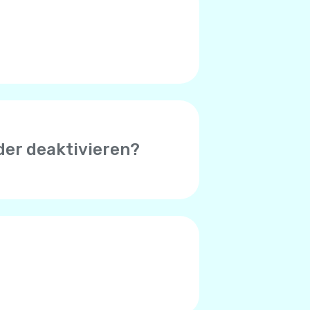
 (Symbol in der oberen rechten
, das bei Ihnen auftritt.
der deaktivieren?
 erfolgreicher Zahlung zu
uthaben unter $1 beträgt.
der Standardbetrag $8. Sie
hlungsverarbeitungssystem
 Zahlungssystem entscheiden,