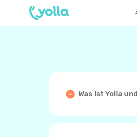
Was ist Yolla un
Yolla ist eine App die di
Anrufe zu einem beliebige
Preisen! Yolla benutzt di
Sprachnetzwerk Ihres Tel
Ihre Familie und Freunde