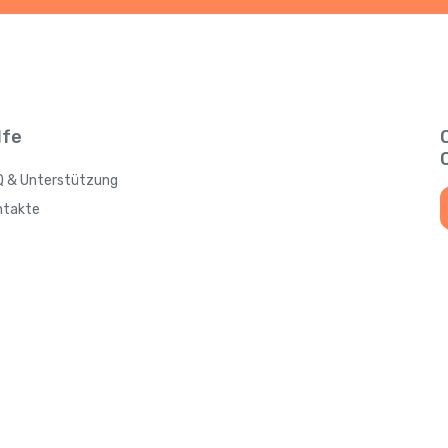
lfe
Q & Unterstützung
ntakte