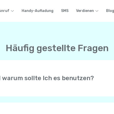
Anruf
Handy-Aufladung
SMS
Verdienen
Blo
Häufig gestellte Fragen
d warum sollte Ich es benutzen?
r erlaubt Anrufe mit HD-Qualität mit anderen Yolla-Benutze
n Telefon ( Mobiltelefon oder Festnetz) auf der ganzen Wel
e Internetverbindung von Ihrem Mobiltelefon, sei es WiFi, 4G
efons.
 erhalten immer Anrufe von Ihrer persönlichen Telefonnumme