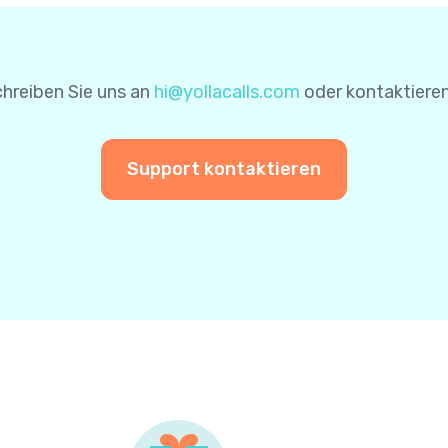
nen für zukünftige Zahlungen zu speichern. Auf diese Wei
einer weiteren Zahlung nicht erneut eingeben.
hreiben Sie uns an
hi@yollacalls.com
oder kontaktieren
Support kontaktieren