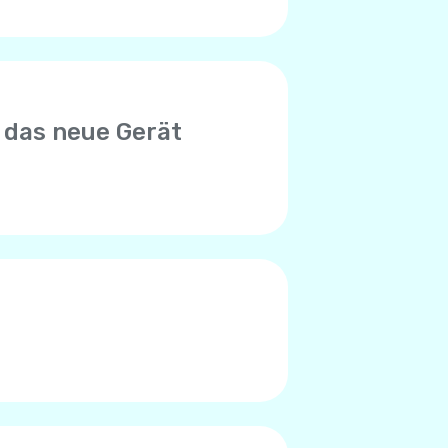
 das neue Gerät
euen Gerät zu verwenden.
n mit der alten SIM-Karte in
nto begrenzt ist. Bitte wenden
en, das Limit erreicht zu
des Telefons verursacht.
en Worte), liegt das Problem