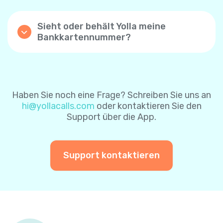
Kontrollkästchen „Automatische Aufladung“
nach erfolgreicher Zahlung zu aktivieren.
Sieht oder behält Yolla meine
Mit dieser Einstellung wird Ihr Yolla-
Bankkartennummer?
Guthaben automatisch aufgeladen, wenn
Yolla speichert keine Bankkartendaten- die
das Guthaben unter $1 beträgt. Wenn Sie die
Karteninformationen sind durch das
Funktion zum automatischen Aufladen über
Zahlungsverarbeitungssystem sicher
die Website aktivieren, ist der
geschützt. Um es Ihnen leichter zu machen,
Standardbetrag $8. Sie können ihn später
können Sie sich für das sichere
ändern.
Haben Sie noch eine Frage? Schreiben Sie uns an
Zahlungssystem entscheiden, um Ihre
hi@yollacalls.com
oder kontaktieren Sie den
Karteninformationen für zukünftige
Sie können die Funktion „automatisch
Support über die App.
Zahlungen zu speichern. Auf diese Weise
aufladen“ jederzeit deaktivieren.
müssen Sie Ihre Karteninformationen bei
einer weiteren Zahlung nicht erneut
eingeben.
Support kontaktieren