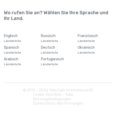
Wo rufen Sie an? Wählen Sie Ihre Sprache und
Ihr Land.
Englisch
Russisch
Französisch
Länderliste
Länderliste
Länderliste
Spanisch
Deutsch
Ukrainisch
Länderliste
Länderliste
Länderliste
Arabisch
Portugiesisch
Länderliste
Länderliste
© 2015 -
2026
Yolla Calls International OÜ
Cookie-Richtlinie - Yolla
Nutzungsbedingungen
Datenschutz-Bestimmungen