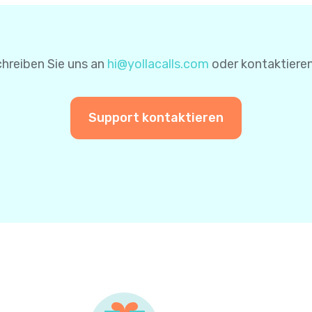
nen für zukünftige Zahlungen zu speichern. Auf diese Wei
einer weiteren Zahlung nicht erneut eingeben.
hreiben Sie uns an
hi@yollacalls.com
oder kontaktieren
Support kontaktieren