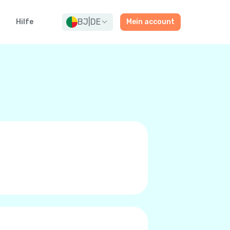
BJ
|
DE
g
Hilfe
Mein account
rn oder Premium-Qualitäts
t zu tätigen. Zu niedrigen
/LTE, oder 5G anstatt das
r. Sie wissen das Sie es sind