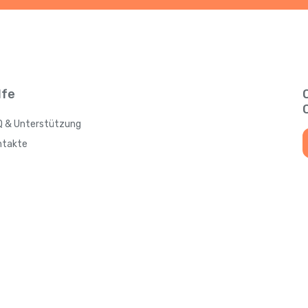
lfe
Q & Unterstützung
ntakte