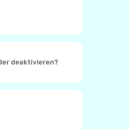
 (Symbol in der oberen rechten
, das bei Ihnen auftritt.
der deaktivieren?
 erfolgreicher Zahlung zu
uthaben unter $1 beträgt.
der Standardbetrag $8. Sie
hlungsverarbeitungssystem
 Zahlungssystem entscheiden,