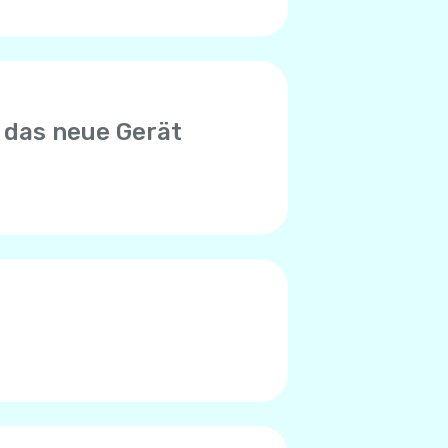
 das neue Gerät
euen Gerät zu verwenden.
n mit der alten SIM-Karte in
nto begrenzt ist. Bitte wenden
en, das Limit erreicht zu
des Telefons verursacht.
en Worte), liegt das Problem