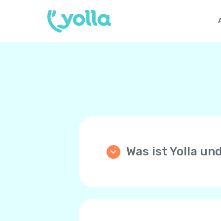
Was ist Yolla un
Yolla ist eine App die di
Anrufe zu einem beliebige
Preisen! Yolla benutzt di
Sprachnetzwerk Ihres Tel
Ihre Familie und Freunde