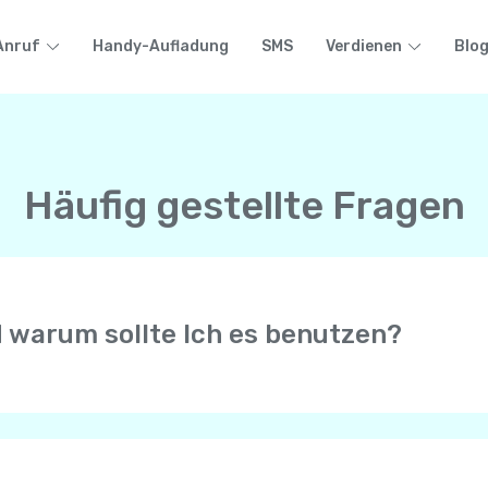
Anruf
Handy-Aufladung
SMS
Verdienen
Blo
Häufig gestellte Fragen
d warum sollte Ich es benutzen?
r erlaubt Anrufe mit HD-Qualität mit anderen Yolla-Benutze
n Telefon ( Mobiltelefon oder Festnetz) auf der ganzen Wel
e Internetverbindung von Ihrem Mobiltelefon, sei es WiFi, 4G
efons.
 erhalten immer Anrufe von Ihrer persönlichen Telefonnumme