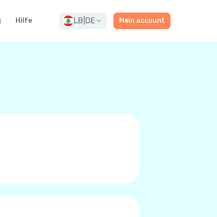
LB
|
DE
g
Hilfe
Mein account
rn oder Premium-Qualitäts
t zu tätigen. Zu niedrigen
/LTE, oder 5G anstatt das
r. Sie wissen das Sie es sind