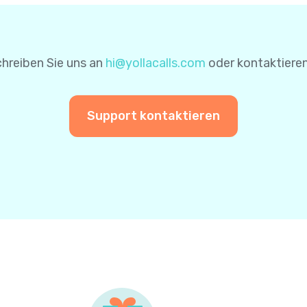
nen für zukünftige Zahlungen zu speichern. Auf diese Wei
einer weiteren Zahlung nicht erneut eingeben.
hreiben Sie uns an
hi@yollacalls.com
oder kontaktieren
Support kontaktieren