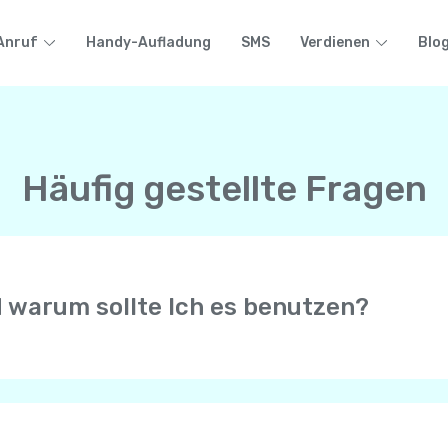
Anruf
Handy-Aufladung
SMS
Verdienen
Blo
Häufig gestellte Fragen
d warum sollte Ich es benutzen?
r erlaubt Anrufe mit HD-Qualität mit anderen Yolla-Benutze
n Telefon ( Mobiltelefon oder Festnetz) auf der ganzen Wel
e Internetverbindung von Ihrem Mobiltelefon, sei es WiFi, 4G
efons.
 erhalten immer Anrufe von Ihrer persönlichen Telefonnumme