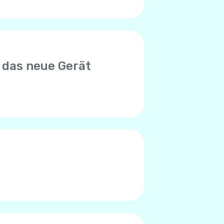
 das neue Gerät
euen Gerät zu verwenden.
n mit der alten SIM-Karte in
nto begrenzt ist. Bitte wenden
en, das Limit erreicht zu
des Telefons verursacht.
en Worte), liegt das Problem