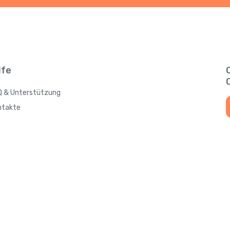
lfe
Q & Unterstützung
ntakte