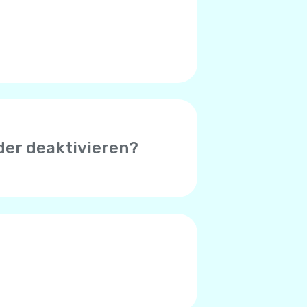
 (Symbol in der oberen rechten
, das bei Ihnen auftritt.
der deaktivieren?
 erfolgreicher Zahlung zu
uthaben unter $1 beträgt.
der Standardbetrag $8. Sie
hlungsverarbeitungssystem
 Zahlungssystem entscheiden,