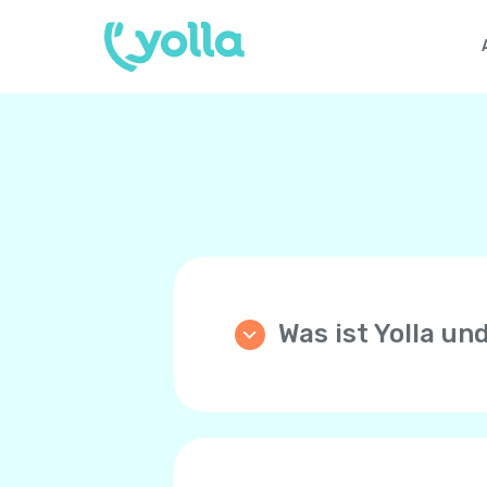
Was ist Yolla un
Yolla ist eine App die di
Anrufe zu einem beliebige
Preisen! Yolla benutzt di
Sprachnetzwerk Ihres Tel
Ihre Familie und Freunde