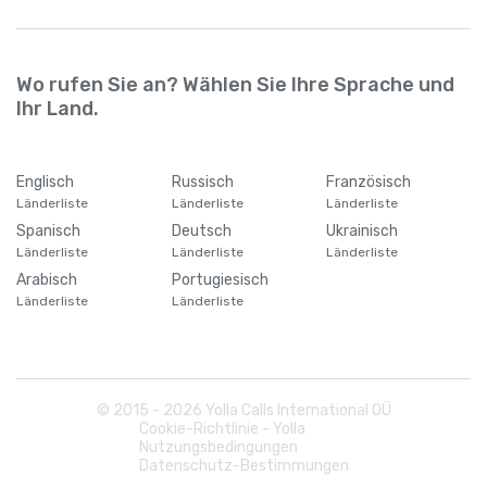
Wo rufen Sie an? Wählen Sie Ihre Sprache und
Ihr Land.
Englisch
Russisch
Französisch
Länderliste
Länderliste
Länderliste
Spanisch
Deutsch
Ukrainisch
Länderliste
Länderliste
Länderliste
Arabisch
Portugiesisch
Länderliste
Länderliste
© 2015 -
2026
Yolla Calls International OÜ
Cookie-Richtlinie - Yolla
Nutzungsbedingungen
Datenschutz-Bestimmungen