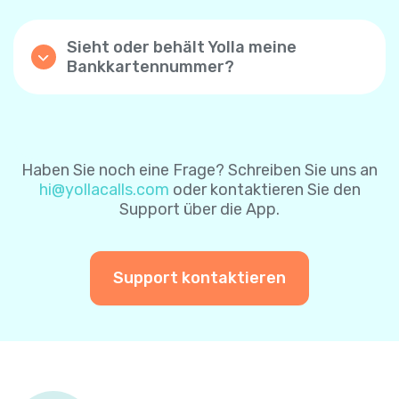
Kontrollkästchen „Automatische Aufladung“
nach erfolgreicher Zahlung zu aktivieren.
Sieht oder behält Yolla meine
Mit dieser Einstellung wird Ihr Yolla-
Bankkartennummer?
Guthaben automatisch aufgeladen, wenn
Yolla speichert keine Bankkartendaten- die
das Guthaben unter $1 beträgt. Wenn Sie die
Karteninformationen sind durch das
Funktion zum automatischen Aufladen über
Zahlungsverarbeitungssystem sicher
die Website aktivieren, ist der
geschützt. Um es Ihnen leichter zu machen,
Standardbetrag $8. Sie können ihn später
können Sie sich für das sichere
ändern.
Haben Sie noch eine Frage? Schreiben Sie uns an
Zahlungssystem entscheiden, um Ihre
hi@yollacalls.com
oder kontaktieren Sie den
Karteninformationen für zukünftige
Sie können die Funktion „automatisch
Support über die App.
Zahlungen zu speichern. Auf diese Weise
aufladen“ jederzeit deaktivieren.
müssen Sie Ihre Karteninformationen bei
einer weiteren Zahlung nicht erneut
eingeben.
Support kontaktieren