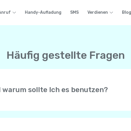
Anruf
Handy-Aufladung
SMS
Verdienen
Blo
Häufig gestellte Fragen
d warum sollte Ich es benutzen?
r erlaubt Anrufe mit HD-Qualität mit anderen Yolla-Benutze
n Telefon ( Mobiltelefon oder Festnetz) auf der ganzen Wel
e Internetverbindung von Ihrem Mobiltelefon, sei es WiFi, 4G
efons.
 erhalten immer Anrufe von Ihrer persönlichen Telefonnumme