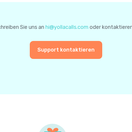
nen für zukünftige Zahlungen zu speichern. Auf diese Wei
einer weiteren Zahlung nicht erneut eingeben.
hreiben Sie uns an
hi@yollacalls.com
oder kontaktieren
Support kontaktieren