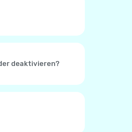
 (Symbol in der oberen rechten
, das bei Ihnen auftritt.
der deaktivieren?
 erfolgreicher Zahlung zu
uthaben unter $1 beträgt.
der Standardbetrag $8. Sie
hlungsverarbeitungssystem
 Zahlungssystem entscheiden,