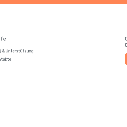
lfe
Q & Unterstützung
ntakte