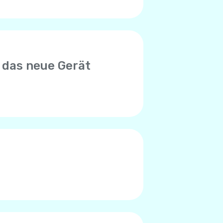
 das neue Gerät
euen Gerät zu verwenden.
n mit der alten SIM-Karte in
nto begrenzt ist. Bitte wenden
en, das Limit erreicht zu
des Telefons verursacht.
en Worte), liegt das Problem