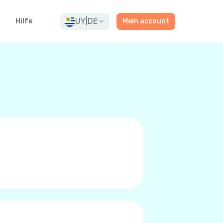
UY
|
DE
g
Hilfe
Mein account
rn oder Premium-Qualitäts
t zu tätigen. Zu niedrigen
/LTE, oder 5G anstatt das
r. Sie wissen das Sie es sind