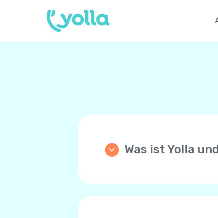
Was ist Yolla un
Yolla ist eine App die di
Anrufe zu einem beliebige
Preisen! Yolla benutzt di
Sprachnetzwerk Ihres Tel
Ihre Familie und Freunde