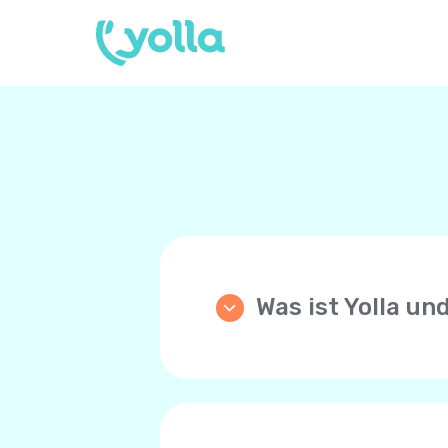
Was ist Yolla un
Yolla ist eine App die di
Anrufe zu einem beliebige
Preisen! Yolla benutzt di
Sprachnetzwerk Ihres Tel
Ihre Familie und Freunde