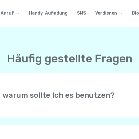
Anruf
Handy-Aufladung
SMS
Verdienen
Bl
Häufig gestellte Fragen
d warum sollte Ich es benutzen?
r erlaubt Anrufe mit HD-Qualität mit anderen Yolla-Benutze
n Telefon ( Mobiltelefon oder Festnetz) auf der ganzen Wel
e Internetverbindung von Ihrem Mobiltelefon, sei es WiFi, 4G
efons.
 erhalten immer Anrufe von Ihrer persönlichen Telefonnumme