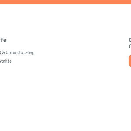
lfe
Q & Unterstützung
ntakte