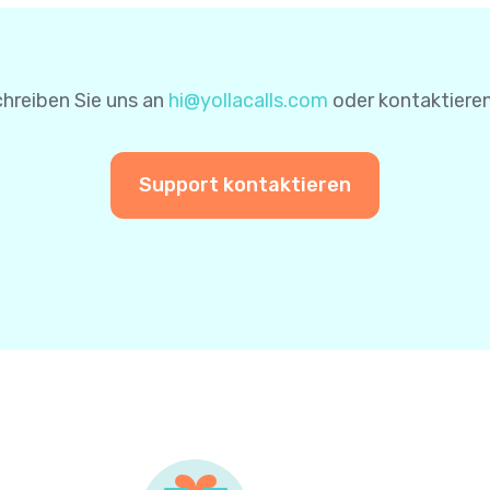
nen für zukünftige Zahlungen zu speichern. Auf diese Wei
einer weiteren Zahlung nicht erneut eingeben.
hreiben Sie uns an
hi@yollacalls.com
oder kontaktieren
Support kontaktieren