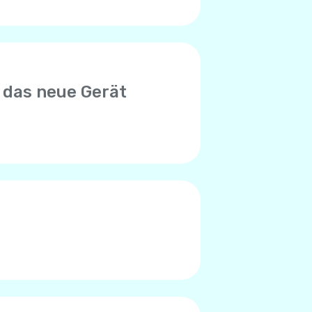
 das neue Gerät
euen Gerät zu verwenden.
n mit der alten SIM-Karte in
nto begrenzt ist. Bitte wenden
en, das Limit erreicht zu
des Telefons verursacht.
en Worte), liegt das Problem