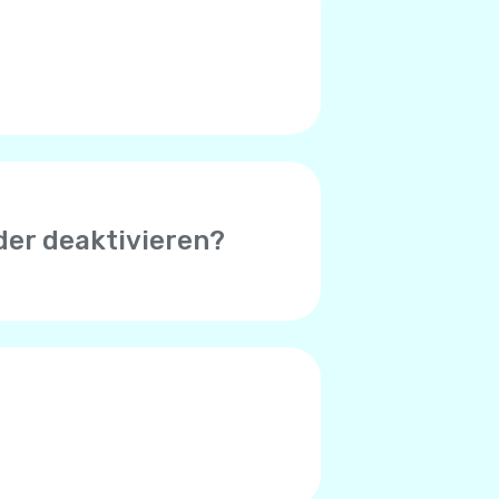
 (Symbol in der oberen rechten
, das bei Ihnen auftritt.
der deaktivieren?
 erfolgreicher Zahlung zu
uthaben unter $1 beträgt.
der Standardbetrag $8. Sie
hlungsverarbeitungssystem
 Zahlungssystem entscheiden,