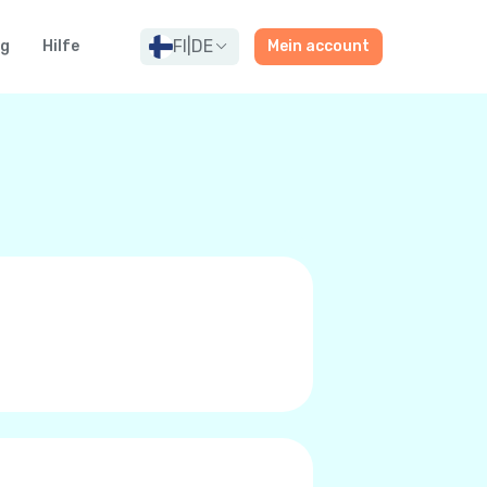
FI
|
DE
og
Hilfe
Mein account
rn oder Premium-Qualitäts
t zu tätigen. Zu niedrigen
/LTE, oder 5G anstatt das
r. Sie wissen das Sie es sind