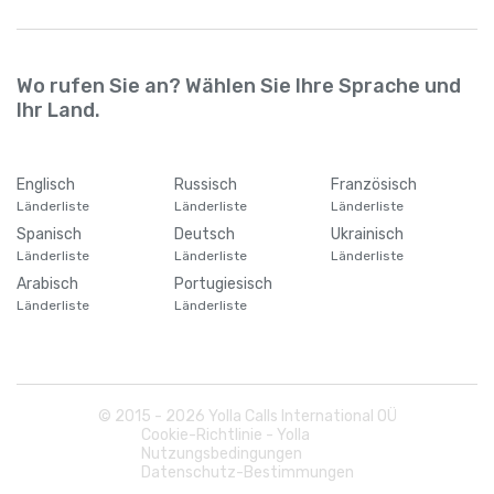
Wo rufen Sie an? Wählen Sie Ihre Sprache und
Ihr Land.
Englisch
Russisch
Französisch
Länderliste
Länderliste
Länderliste
Spanisch
Deutsch
Ukrainisch
Länderliste
Länderliste
Länderliste
Arabisch
Portugiesisch
Länderliste
Länderliste
© 2015 -
2026
Yolla Calls International OÜ
Cookie-Richtlinie - Yolla
Nutzungsbedingungen
Datenschutz-Bestimmungen