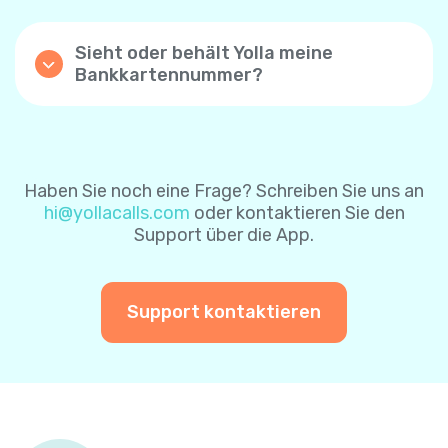
Kontrollkästchen „Automatische Aufladung“
nach erfolgreicher Zahlung zu aktivieren.
Sieht oder behält Yolla meine
Mit dieser Einstellung wird Ihr Yolla-
Bankkartennummer?
Guthaben automatisch aufgeladen, wenn
Yolla speichert keine Bankkartendaten- die
das Guthaben unter $1 beträgt. Wenn Sie die
Karteninformationen sind durch das
Funktion zum automatischen Aufladen über
Zahlungsverarbeitungssystem sicher
die Website aktivieren, ist der
geschützt. Um es Ihnen leichter zu machen,
Standardbetrag $8. Sie können ihn später
können Sie sich für das sichere
ändern.
Haben Sie noch eine Frage? Schreiben Sie uns an
Zahlungssystem entscheiden, um Ihre
hi@yollacalls.com
oder kontaktieren Sie den
Karteninformationen für zukünftige
Sie können die Funktion „automatisch
Support über die App.
Zahlungen zu speichern. Auf diese Weise
aufladen“ jederzeit deaktivieren.
müssen Sie Ihre Karteninformationen bei
einer weiteren Zahlung nicht erneut
eingeben.
Support kontaktieren