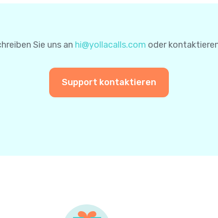
nen für zukünftige Zahlungen zu speichern. Auf diese Wei
einer weiteren Zahlung nicht erneut eingeben.
hreiben Sie uns an
hi@yollacalls.com
oder kontaktieren
Support kontaktieren