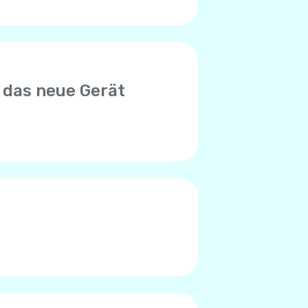
 das neue Gerät
euen Gerät zu verwenden.
n mit der alten SIM-Karte in
nto begrenzt ist. Bitte wenden
en, das Limit erreicht zu
des Telefons verursacht.
en Worte), liegt das Problem