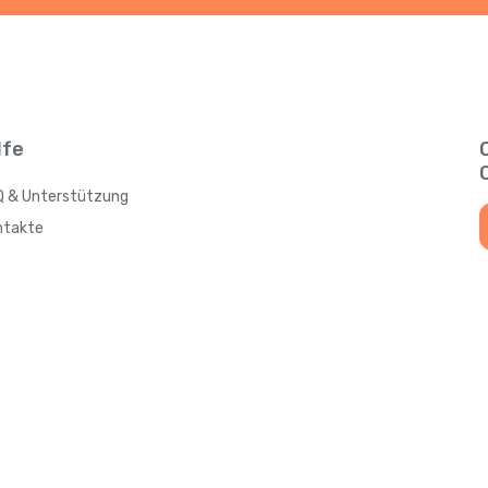
lfe
Q & Unterstützung
ntakte