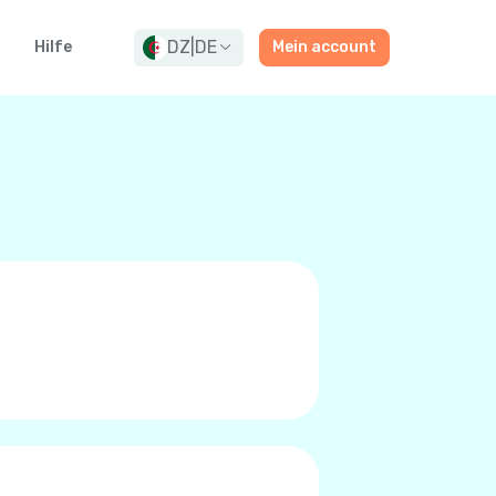
DZ
|
DE
g
Hilfe
Mein account
rn oder Premium-Qualitäts
t zu tätigen. Zu niedrigen
/LTE, oder 5G anstatt das
r. Sie wissen das Sie es sind