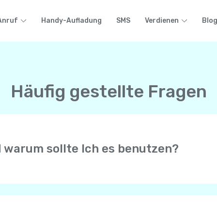
Anruf
Handy-Aufladung
SMS
Verdienen
Blo
Häufig gestellte Fragen
d warum sollte Ich es benutzen?
r erlaubt Anrufe mit HD-Qualität mit anderen Yolla-Benutze
n Telefon ( Mobiltelefon oder Festnetz) auf der ganzen Wel
e Internetverbindung von Ihrem Mobiltelefon, sei es WiFi, 4G
efons.
 erhalten immer Anrufe von Ihrer persönlichen Telefonnumme