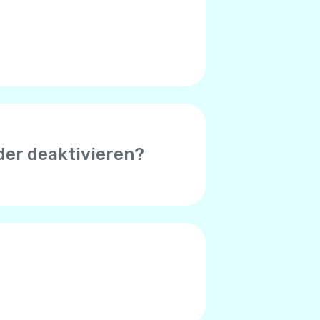
 (Symbol in der oberen rechten
, das bei Ihnen auftritt.
der deaktivieren?
 erfolgreicher Zahlung zu
uthaben unter $1 beträgt.
der Standardbetrag $8. Sie
hlungsverarbeitungssystem
 Zahlungssystem entscheiden,