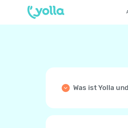
Was ist Yolla un
Yolla ist eine App die di
Anrufe zu einem beliebige
Preisen! Yolla benutzt di
Sprachnetzwerk Ihres Tel
Ihre Familie und Freunde