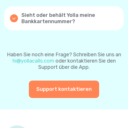
Kontrollkästchen „Automatische Aufladung“
nach erfolgreicher Zahlung zu aktivieren.
Sieht oder behält Yolla meine
Mit dieser Einstellung wird Ihr Yolla-
Bankkartennummer?
Guthaben automatisch aufgeladen, wenn
Yolla speichert keine Bankkartendaten- die
das Guthaben unter $1 beträgt. Wenn Sie die
Karteninformationen sind durch das
Funktion zum automatischen Aufladen über
Zahlungsverarbeitungssystem sicher
die Website aktivieren, ist der
geschützt. Um es Ihnen leichter zu machen,
Standardbetrag $8. Sie können ihn später
können Sie sich für das sichere
ändern.
Haben Sie noch eine Frage? Schreiben Sie uns an
Zahlungssystem entscheiden, um Ihre
hi@yollacalls.com
oder kontaktieren Sie den
Karteninformationen für zukünftige
Sie können die Funktion „automatisch
Support über die App.
Zahlungen zu speichern. Auf diese Weise
aufladen“ jederzeit deaktivieren.
müssen Sie Ihre Karteninformationen bei
einer weiteren Zahlung nicht erneut
eingeben.
Support kontaktieren