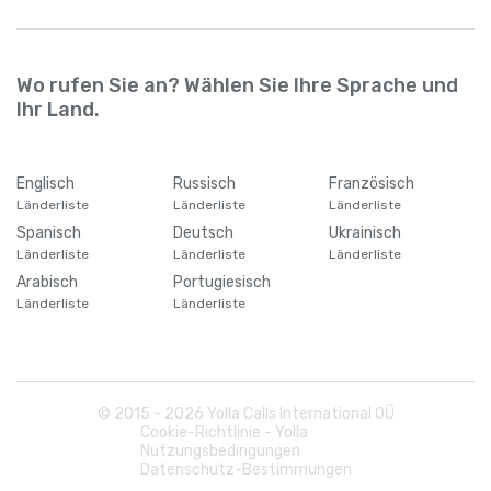
Wo rufen Sie an? Wählen Sie Ihre Sprache und
Ihr Land.
Englisch
Russisch
Französisch
Länderliste
Länderliste
Länderliste
Spanisch
Deutsch
Ukrainisch
Länderliste
Länderliste
Länderliste
Arabisch
Portugiesisch
Länderliste
Länderliste
© 2015 -
2026
Yolla Calls International OÜ
Cookie-Richtlinie - Yolla
Nutzungsbedingungen
Datenschutz-Bestimmungen