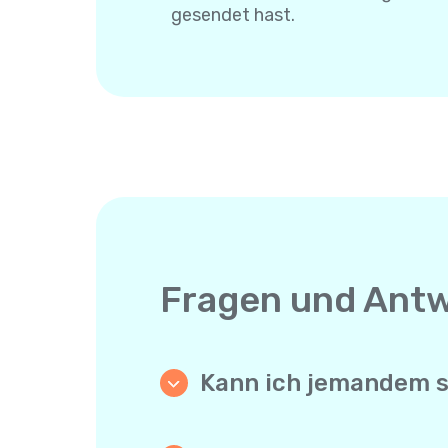
gesendet hast.
Fragen und Ant
Kann ich jemandem sch
Ja. Anders als App-zu-App-Mess
muss nichts installieren und bra