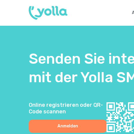
Senden Sie int
mit der Yolla 
Online registrieren oder QR-
Code scannen
Anmelden