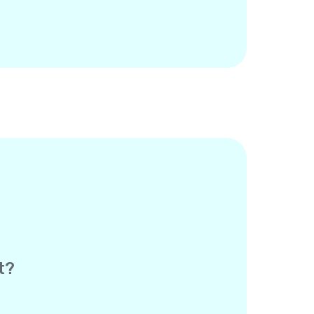
t?
es Empfängers – die andere Person
tioniert genau wie eine normale SMS,