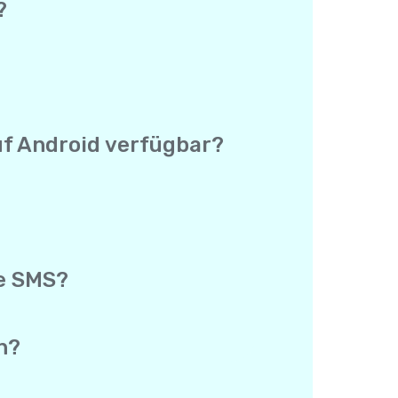
?
n einer App. Du brauchst keinen
 und deine echte Telefonnummer wird
 keine separate Preisliste für jedes
er Welt schreibst.
uf Android verfügbar?
Preis von $0.15 und die Abdeckung sind
unterschied.
rogrammen nutzt. Es gibt keinen
 genauso wie für Anrufe verwendet
gsprogramm, das Android Testing
e SMS?
 deinen Link registriert und seine
ionale SMS. Es gibt keine Begrenzung,
du mehrere Kontakte einlädst.
n?
g-App. So kannst du zurückscrollen
 durchsuchen zu müssen.