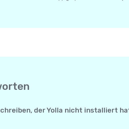
worten
reiben, der Yolla nicht installiert ha
enger sendet Yolla deine SMS direkt an die Mobilnummer d
ucht keine Internetverbindung, um sie zu erhalten. Es funk