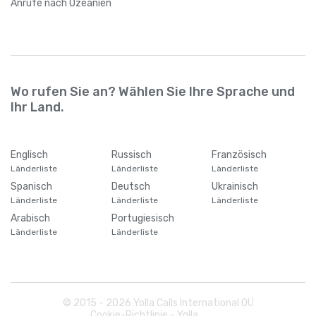
Anrufe
nach Ozeanien
Wo rufen Sie an? Wählen Sie Ihre Sprache und
Ihr Land.
Englisch
Russisch
Französisch
Länderliste
Länderliste
Länderliste
Spanisch
Deutsch
Ukrainisch
Länderliste
Länderliste
Länderliste
Arabisch
Portugiesisch
Länderliste
Länderliste
© 2015 -
2026
Yolla Calls International OÜ
Cookie-Richtlinie - Yolla