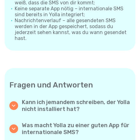
weiß, dass die SMS von dir kommt;
Keine separate App nötig – internationale SMS
sind bereits in Yolla integriert;
Nachrichtenverlauf – alle gesendeten SMS
werden in der App gespeichert, sodass du
jederzeit sehen kannst, was du wann gesendet
hast.
Fragen und Antworten
Kann ich jemandem schreiben, der Yolla
nicht installiert hat?
Ja. Anders als App-zu-App-Messenger
sendet Yolla deine SMS direkt an die
Was macht Yolla zu einer guten App für
Mobilnummer des Empfängers – die andere
internationale SMS?
Person muss nichts installieren und braucht
Yolla kombiniert niedrige Preise, große