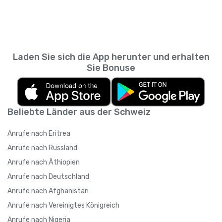
Messaging-App. So kannst du zurückscrollen
wie viele Personen du empfehlen kannst,
und prüfen, was du wann gesendet hast,
sodass sich das Guthaben summieren kann,
ohne den SMS-Verlauf deines
wenn du mehrere Kontakte einlädst.
Mobilfunkanbieters durchsuchen zu müssen.
Laden Sie sich die App herunter und erhalten
Sie Bonuse
Beliebte Länder aus der Schweiz
Anrufe nach Eritrea
Anrufe nach Russland
Anrufe nach Äthiopien
Anrufe nach Deutschland
Anrufe nach Afghanistan
Anrufe nach Vereinigtes Königreich
Anrufe nach Nigeria