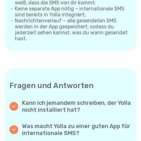
weiß, dass die SMS von dir kommt;
Keine separate App nötig – internationale SMS
sind bereits in Yolla integriert;
Nachrichtenverlauf – alle gesendeten SMS
werden in der App gespeichert, sodass du
jederzeit sehen kannst, was du wann gesendet
hast.
Fragen und Antworten
Kann ich jemandem schreiben, der Yolla
nicht installiert hat?
Ja. Anders als App-zu-App-Messenger
sendet Yolla deine SMS direkt an die
Was macht Yolla zu einer guten App für
Mobilnummer des Empfängers – die andere
internationale SMS?
Person muss nichts installieren und braucht
Yolla kombiniert niedrige Preise, große