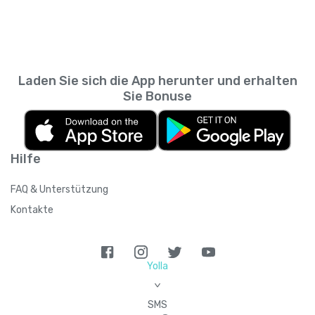
Messaging-App. So kannst du zurückscrollen
wie viele Personen du empfehlen kannst,
und prüfen, was du wann gesendet hast,
sodass sich das Guthaben summieren kann,
ohne den SMS-Verlauf deines
wenn du mehrere Kontakte einlädst.
Mobilfunkanbieters durchsuchen zu müssen.
Laden Sie sich die App herunter und erhalten
Sie Bonuse
Hilfe
FAQ & Unterstützung
Kontakte
Yolla
>
SMS