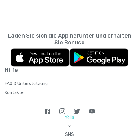
Messaging-App. So kannst du zurückscrollen
wie viele Personen du empfehlen kannst,
und prüfen, was du wann gesendet hast,
sodass sich das Guthaben summieren kann,
ohne den SMS-Verlauf deines
wenn du mehrere Kontakte einlädst.
Mobilfunkanbieters durchsuchen zu müssen.
Laden Sie sich die App herunter und erhalten
Sie Bonuse
Hilfe
FAQ & Unterstützung
Kontakte
Yolla
>
SMS