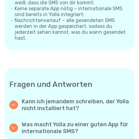
weiß, dass die SMS von dir kommt;
Keine separate App nötig – internationale SMS
sind bereits in Yolla integriert;
Nachrichtenverlauf – alle gesendeten SMS
werden in der App gespeichert, sodass du
jederzeit sehen kannst, was du wann gesendet
hast.
Fragen und Antworten
Kann ich jemandem schreiben, der Yolla
nicht installiert hat?
Ja. Anders als App-zu-App-Messenger
sendet Yolla deine SMS direkt an die
Was macht Yolla zu einer guten App für
Mobilnummer des Empfängers – die andere
internationale SMS?
Person muss nichts installieren und braucht
Yolla kombiniert niedrige Preise, große