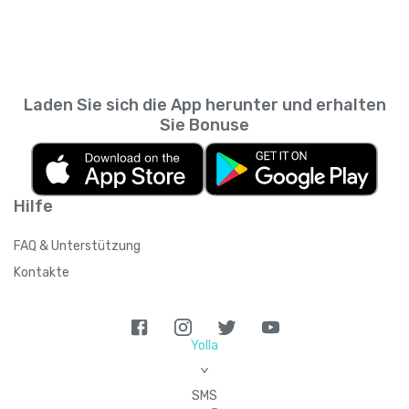
Messaging-App. So kannst du zurückscrollen
wie viele Personen du empfehlen kannst,
und prüfen, was du wann gesendet hast,
sodass sich das Guthaben summieren kann,
ohne den SMS-Verlauf deines
wenn du mehrere Kontakte einlädst.
Mobilfunkanbieters durchsuchen zu müssen.
Laden Sie sich die App herunter und erhalten
Sie Bonuse
Hilfe
FAQ & Unterstützung
Kontakte
Yolla
>
SMS