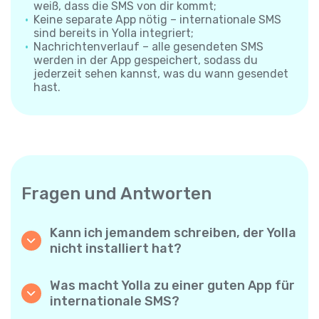
weiß, dass die SMS von dir kommt;
Keine separate App nötig – internationale SMS
sind bereits in Yolla integriert;
Nachrichtenverlauf – alle gesendeten SMS
werden in der App gespeichert, sodass du
jederzeit sehen kannst, was du wann gesendet
hast.
Fragen und Antworten
Kann ich jemandem schreiben, der Yolla
nicht installiert hat?
Ja. Anders als App-zu-App-Messenger
sendet Yolla deine SMS direkt an die
Was macht Yolla zu einer guten App für
Mobilnummer des Empfängers – die andere
internationale SMS?
Person muss nichts installieren und braucht
Yolla kombiniert niedrige Preise, große