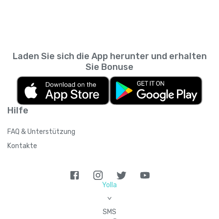
Messaging-App. So kannst du zurückscrollen
wie viele Personen du empfehlen kannst,
und prüfen, was du wann gesendet hast,
sodass sich das Guthaben summieren kann,
ohne den SMS-Verlauf deines
wenn du mehrere Kontakte einlädst.
Mobilfunkanbieters durchsuchen zu müssen.
Laden Sie sich die App herunter und erhalten
Sie Bonuse
Hilfe
FAQ & Unterstützung
Kontakte
Yolla
>
SMS