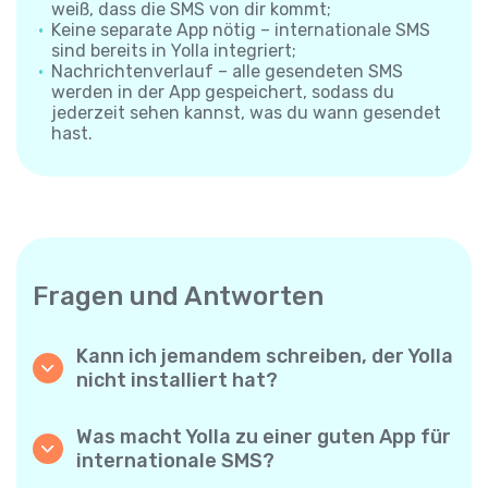
weiß, dass die SMS von dir kommt;
Keine separate App nötig – internationale SMS
sind bereits in Yolla integriert;
Nachrichtenverlauf – alle gesendeten SMS
werden in der App gespeichert, sodass du
jederzeit sehen kannst, was du wann gesendet
hast.
Fragen und Antworten
Kann ich jemandem schreiben, der Yolla
nicht installiert hat?
Ja. Anders als App-zu-App-Messenger
sendet Yolla deine SMS direkt an die
Was macht Yolla zu einer guten App für
Mobilnummer des Empfängers – die andere
internationale SMS?
Person muss nichts installieren und braucht
Yolla kombiniert niedrige Preise, große