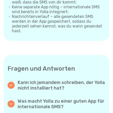
weiß, dass die SMS von dir kommt;
Keine separate App nötig – internationale SMS
sind bereits in Yolla integriert;
Nachrichtenverlauf – alle gesendeten SMS
werden in der App gespeichert, sodass du
jederzeit sehen kannst, was du wann gesendet
hast.
Fragen und Antworten
Kann ich jemandem schreiben, der Yolla
nicht installiert hat?
Ja. Anders als App-zu-App-Messenger
sendet Yolla deine SMS direkt an die
Was macht Yolla zu einer guten App für
Mobilnummer des Empfängers – die andere
internationale SMS?
Person muss nichts installieren und braucht
Yolla kombiniert niedrige Preise, große