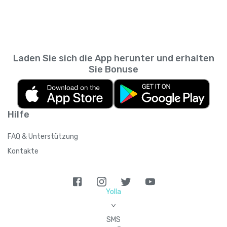
Messaging-App. So kannst du zurückscrollen
wie viele Personen du empfehlen kannst,
und prüfen, was du wann gesendet hast,
sodass sich das Guthaben summieren kann,
ohne den SMS-Verlauf deines
wenn du mehrere Kontakte einlädst.
Mobilfunkanbieters durchsuchen zu müssen.
Laden Sie sich die App herunter und erhalten
Sie Bonuse
Hilfe
FAQ & Unterstützung
Kontakte
Yolla
>
SMS