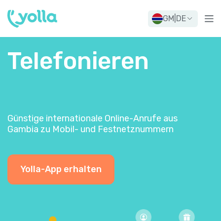
GM
|
DE
Telefonieren
Günstige internationale Online-Anrufe aus
Gambia zu Mobil- und Festnetznummern
Yolla-App erhalten