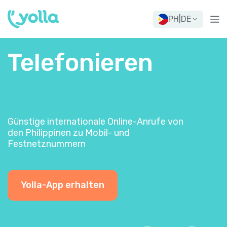
PH
|
DE
Telefonieren
Günstige internationale Online-Anrufe von
den Philippinen zu Mobil- und
Festnetznummern
Yolla-App erhalten