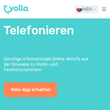
SK
|
DE
Telefonieren
Günstige internationale Online-Anrufe aus
der Slowakei zu Mobil- und
Festnetznummern
Yolla-App erhalten