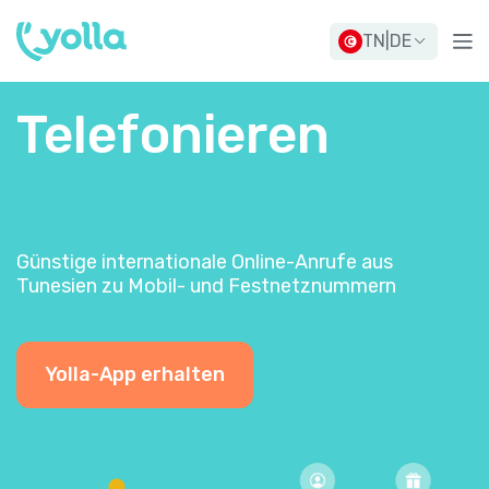
TN
|
DE
Telefonieren
Günstige internationale Online-Anrufe aus
Tunesien zu Mobil- und Festnetznummern
Yolla-App erhalten