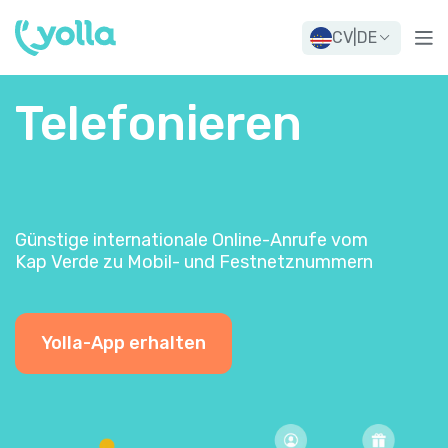
CV
|
DE
Telefonieren
Günstige internationale Online-Anrufe vom
Kap Verde zu Mobil- und Festnetznummern
Yolla-App erhalten