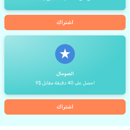
اشتراك
الصومال
احصل على 40 دقيقة مقابل $9
اشتراك