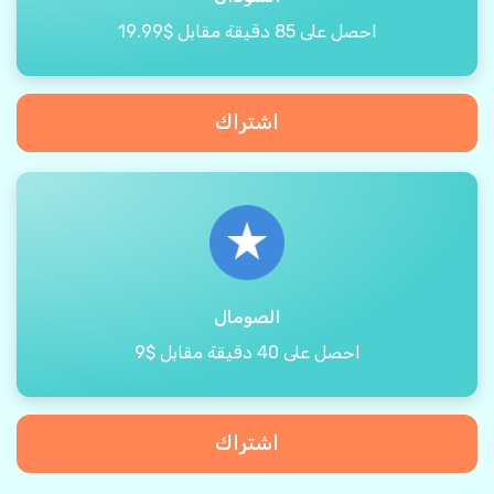
احصل على 85 دقيقة مقابل $19.99
اشتراك
الصومال
احصل على 40 دقيقة مقابل $9
اشتراك