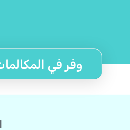
وفر في المكالما
ا