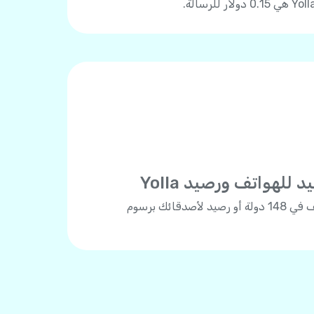
لهواتف ورصيد Yolla
شحن الرصيد لأي رقم هاتف في 148 دولة أو رصيد لأصدقائك برسوم