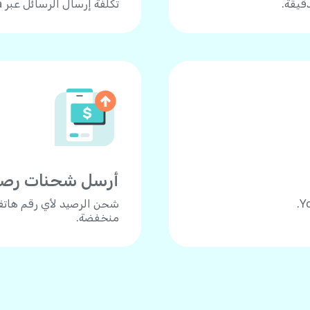
تكلفة إرسال الرسائل عبر Yolla هي 0.15 دولار للرسالة.
أرسل شحنات رصيد ل
منخفضة.