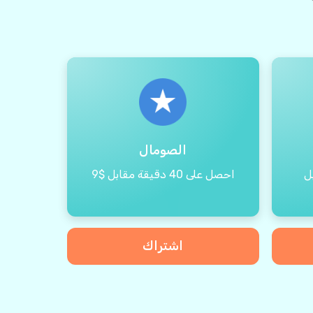
الصومال
ابل
احصل على 40 دقيقة مقابل $9
اشتراك