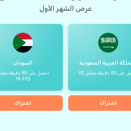
عرض الشهر الأول
ملكة العربية السعودية
السودان
90 دقيقة مقابل $9
احصل على 85 دقيقة مق
$19.99
اشتراك
اشتراك