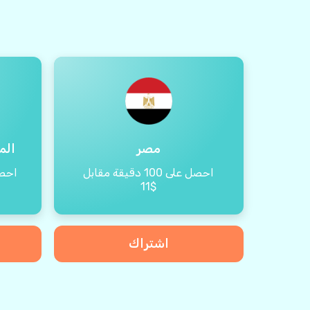
مصر
الم
احصل على 100 دقيقة مقابل
احصل على 
$11
اشتراك