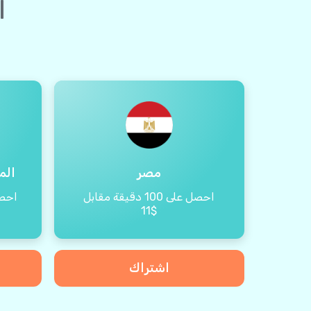
ا
مصر
الم
احصل على 100 دقيقة مقابل
احصل على 
$11
اشتراك