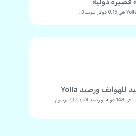
 قصيرة دولية
لهواتف ورصيد Yolla
شحن الرصيد لأي رقم هاتف في 148 دولة أو رصيد لأصدقائك برسوم