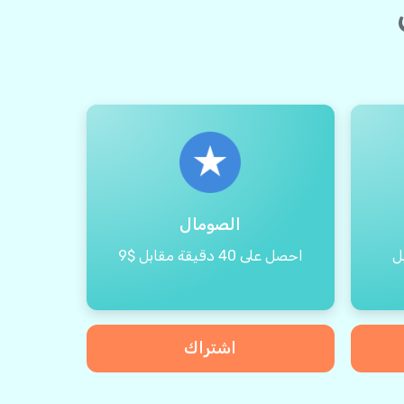
الصومال
ابل
احصل على 40 دقيقة مقابل $9
اشتراك