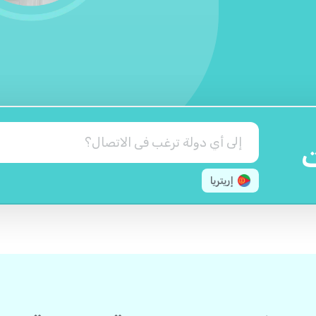
ت
إريتريا