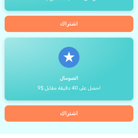
اشتراك
الصومال
احصل على 40 دقيقة مقابل $9
اشتراك