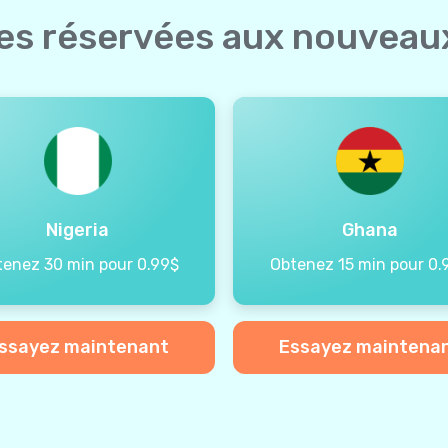
ées réservées aux nouveaux
Nigeria
Ghana
tenez 30 min pour 0.99$
Obtenez 15 min pour 0.
ssayez maintenant
Essayez maintena