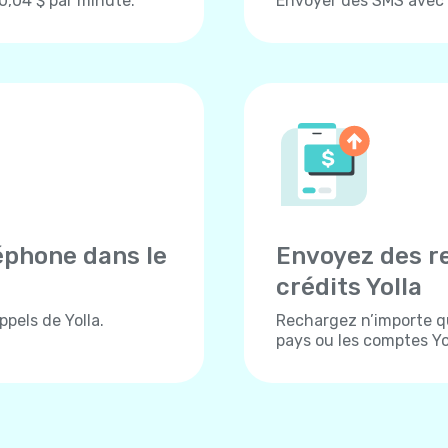
 0,04 $ par minute.
Envoyer des SMS avec Y
éphone dans le
Envoyez des r
crédits Yolla
pels de Yolla.
Rechargez n’importe q
pays ou les comptes Yol