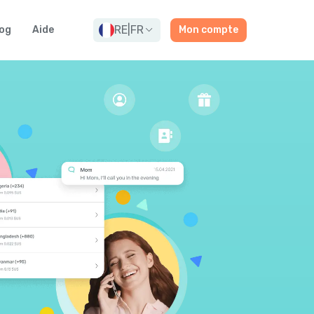
RE
|
FR
og
Aide
Mon compte