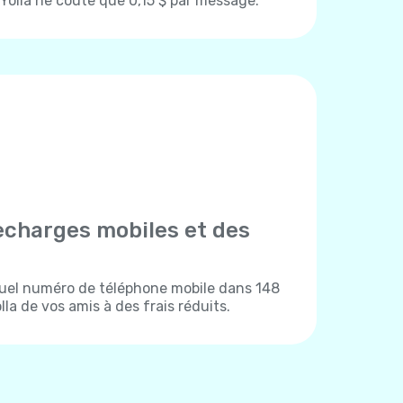
olla ne coûte que 0,15 $ par message.
echarges mobiles et des
uel numéro de téléphone mobile dans 148
la de vos amis à des frais réduits.