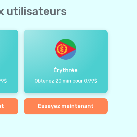
 utilisateurs
Érythrée
99$
Obtenez 20 min pour 0.99$
nt
Essayez maintenant