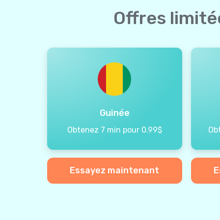
Offres limit
Guinée
Obtenez 7 min pour 0.99$
Ob
Essayez maintenant
E