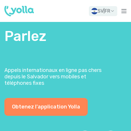
SV
|
FR
Parlez
Appels internationaux en ligne pas chers
depuis le Salvador vers mobiles et
téléphones fixes
Obtenez l'application Yolla