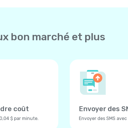
ux bon marché et plus
ndre coût
Envoyer des S
 0,04 $ par minute.
Envoyer des SMS avec Y