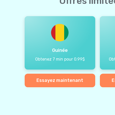
Offres limit
Guinée
Obtenez 7 min pour 0.99$
Ob
Essayez maintenant
E