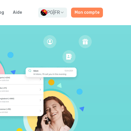
PG
|
FR
og
Aide
Mon compte