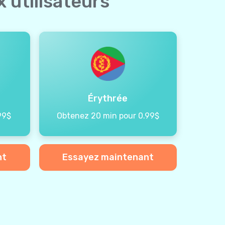
 utilisateurs
Érythrée
99$
Obtenez 20 min pour 0.99$
nt
Essayez maintenant