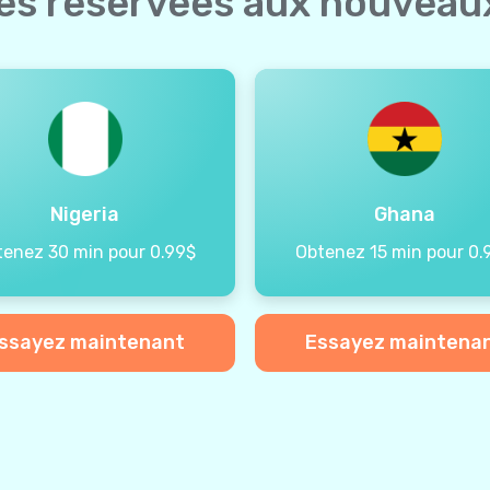
ées réservées aux nouveaux
Nigeria
Ghana
tenez 30 min pour 0.99$
Obtenez 15 min pour 0.
ssayez maintenant
Essayez maintena