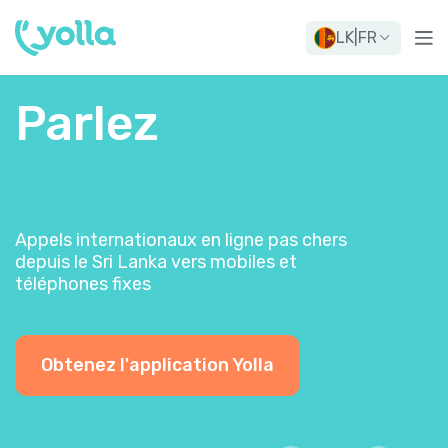
LK
|
FR
Parlez
Appels internationaux en ligne pas chers
depuis le Sri Lanka vers mobiles et
téléphones fixes
Obtenez l'application Yolla