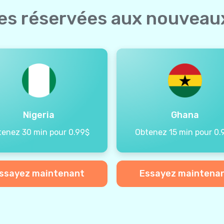
ées réservées aux nouveaux
Nigeria
Ghana
tenez 30 min pour 0.99$
Obtenez 15 min pour 0.
ssayez maintenant
Essayez maintena