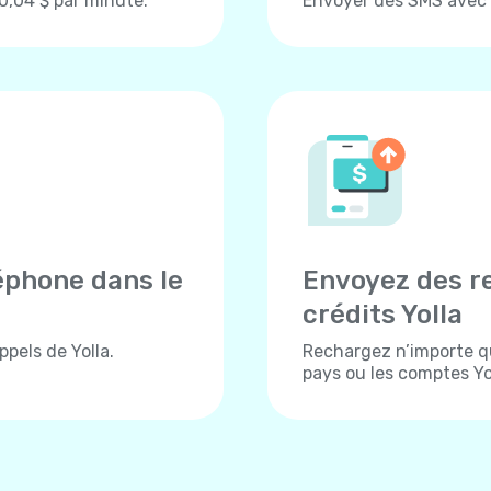
 0,04 $ par minute.
Envoyer des SMS avec Y
éphone dans le
Envoyez des r
crédits Yolla
pels de Yolla.
Rechargez n’importe q
pays ou les comptes Yol