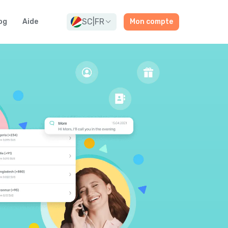
SC
|
FR
og
Aide
Mon compte