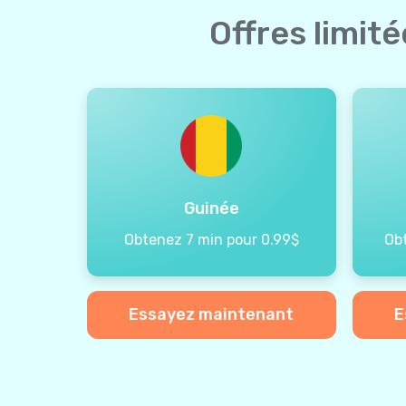
Offres limit
Guinée
Obtenez 7 min pour 0.99$
Ob
Essayez maintenant
E