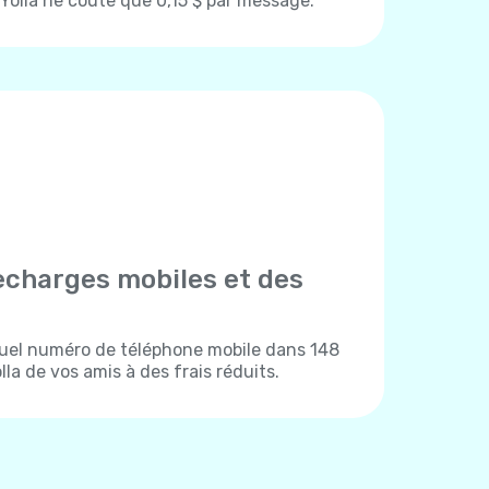
olla ne coûte que 0,15 $ par message.
echarges mobiles et des
uel numéro de téléphone mobile dans 148
la de vos amis à des frais réduits.