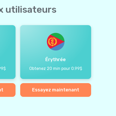
 utilisateurs
Érythrée
99$
Obtenez 20 min pour 0.99$
nt
Essayez maintenant