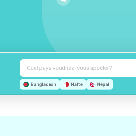
Bangladesh
Malte
Népal